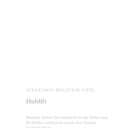
SCHLESWIG-HOLSTEIN LIFTE
Plattformlift
Treppen mit dem Rollstuhl mit einem auf ihre
Bedürfnisse angepassten Plattformlift
überwinden
Zu den Plattformliften