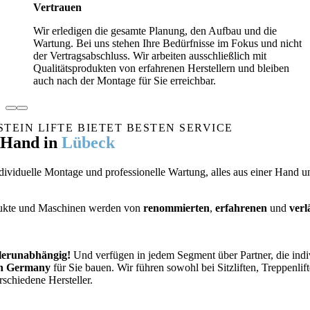
Vertrauen
Wir erledigen die gesamte Planung, den Aufbau und die
Wartung. Bei uns stehen Ihre Bedürfnisse im Fokus und nicht
der Vertragsabschluss. Wir arbeiten ausschließlich mit
Qualitätsprodukten von erfahrenen Herstellern und bleiben
auch nach der Montage für Sie erreichbar.
TEIN LIFTE BIETET BESTEN SERVICE
r Hand
in
Lübeck
ividuelle Montage und professionelle Wartung, alles aus einer Hand un
dukte und Maschinen werden von
renommierten
,
erfahrenen
und
verl
llerunabhängig!
Und verfügen in jedem Segment über Partner, die indiv
n Germany
für Sie bauen. Wir führen sowohl bei Sitzliften, Treppenlif
rschiedene Hersteller.