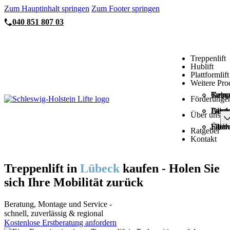
Zum Hauptinhalt springen
Zum Footer springen
040 851 807 03
Treppenlift
Hublift
Plattformlift
Weitere Pro
Trepp
Gebra
Ramp
Förderunge
Allge
Deuts
Lande
Lande
Lande
Über uns
Über 
Sachv
Filia
Filia
Ratgeber
Kontakt
Treppenlift
in
Lübeck
kaufen - Holen Sie
sich Ihre Mobilität zurück
Beratung, Montage und Service -
schnell, zuverlässig & regional
Kostenlose Erstberatung anfordern