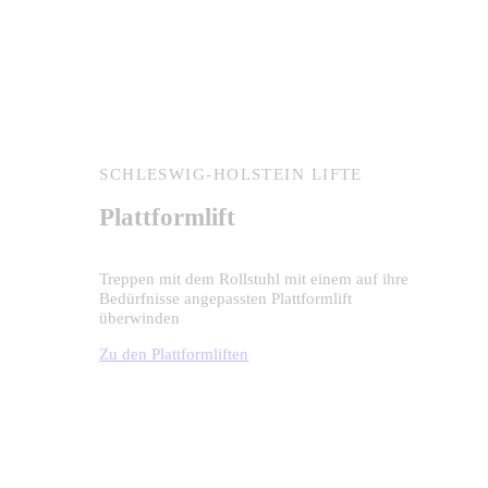
SCHLESWIG-HOLSTEIN LIFTE
Treppenlift
Erhalten Sie einen Überblick über unser
Angebot an Treppenliften und unseren
besonderen Service
Zu den Treppenliften