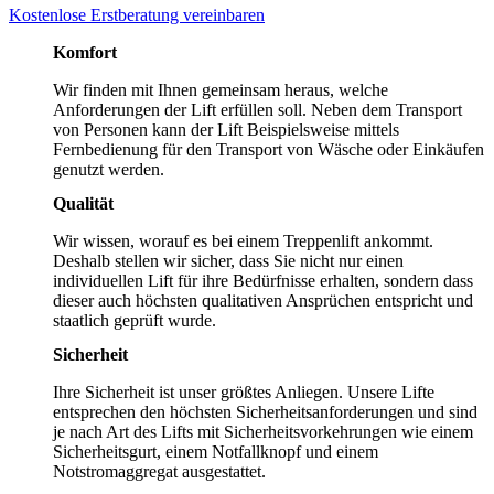
Kostenlose Erstberatung vereinbaren
Komfort
Hublifte heben Sie senkrecht in die Höhe und
Ihr Boden wird nicht durch den Einbau
Wir finden mit Ihnen gemeinsam heraus, welche
beeinträchtigt
Anforderungen der Lift erfüllen soll. Neben dem Transport
von Personen kann der Lift Beispielsweise mittels
Zu den Hubliften
Fernbedienung für den Transport von Wäsche oder Einkäufen
genutzt werden.
Qualität
Wir wissen, worauf es bei einem Treppenlift ankommt.
Deshalb stellen wir sicher, dass Sie nicht nur einen
individuellen Lift für ihre Bedürfnisse erhalten, sondern dass
dieser auch höchsten qualitativen Ansprüchen entspricht und
staatlich geprüft wurde.
Sicherheit
Ihre Sicherheit ist unser größtes Anliegen. Unsere Lifte
entsprechen den höchsten Sicherheitsanforderungen und sind
je nach Art des Lifts mit Sicherheitsvorkehrungen wie einem
Sicherheitsgurt, einem Notfallknopf und einem
Notstromaggregat ausgestattet.