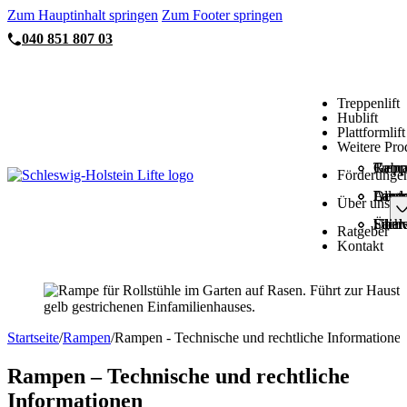
Zum Hauptinhalt springen
Zum Footer springen
040 851 807 03
Treppenlift
Hublift
Plattformlift
Weitere Pro
Trepp
Gebra
Ramp
Förderunge
Allge
Deuts
Lande
Lande
Lande
Über uns
Über 
Sachv
Filia
Filia
Ratgeber
Kontakt
Startseite
/
Rampen
/
Rampen - Technische und rechtliche Informatione
Rampen – Technische und rechtliche
Informationen